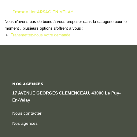
Locaux Professionnels
Immobilier ARSAC EN VELAY
Maisons
Nous n'avons pas de biens à vous proposer dans la catégorie pour le
Dossier De Candidature
moment , plusieurs options s'offrent à vous :
Transmettez-nous votre demande
ESTIMER
MON COMPTE
NOS AGENCES
NOTRE AGENCE
17 AVENUE GEORGES CLEMENCEAU, 43000 Le Puy-
Notre Histoire
En-Velay
Nos Services
Nous contacter
Newsletters
Nos agences
Nous Rejoindre