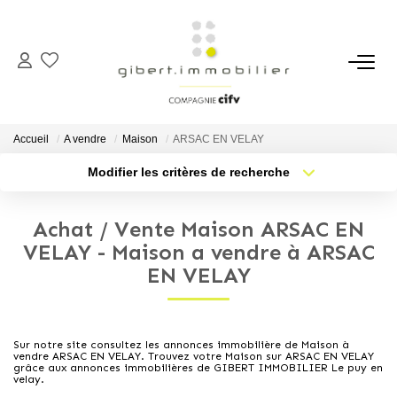
ACHETER
Maisons
Accueil
A vendre
Maison
ARSAC EN VELAY
Appartements
Modifier les critères de recherche
Type de transaction
Localisation
Locaux Professionnels
Acheter
Localisation
Parkings
Achat / Vente Maison ARSAC EN
Type de bien
Sélectionnez...
Nb pièces min.
VELAY - Maison a vendre à ARSAC
Immeubles
EN VELAY
Terrains
Plus de critères
Budget max
Créer une alerte
LOUER
Sur notre site consultez les annonces immobilière de Maison à
vendre ARSAC EN VELAY. Trouvez votre Maison sur ARSAC EN VELAY
grâce aux annonces immobilières de GIBERT IMMOBILIER Le puy en
velay.
Appartements