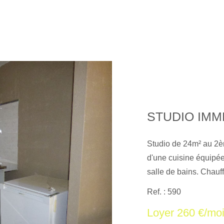
Studio de 24m² au 2
d'une cuisine équipée 
salle de bains. Chauf
proximité. Les informa
Ref. : 590
exposé sont disponibl
Loyer 260 €/mo
georisques. gouv. fr