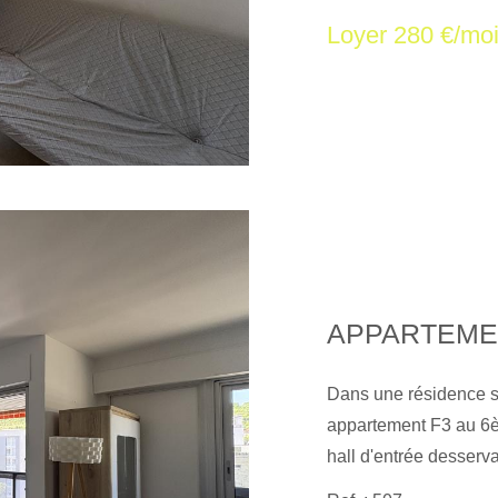
électricité, chauffage
Loyer 280 €/mo
ce bien est exposé so
georisques. gouv. fr
Dans une résidence sé
appartement F3 au 6
hall d'entrée desserva
une cuisine moderne e