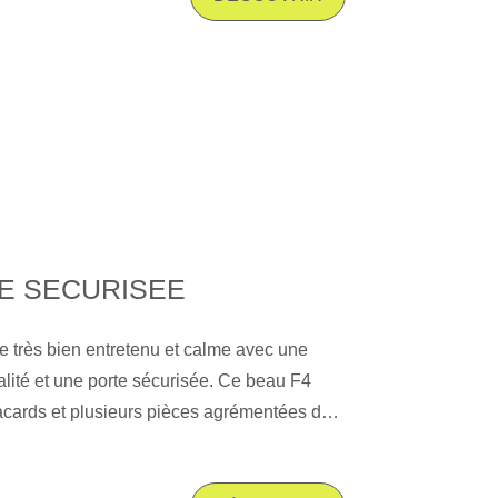
E SECURISEE
 très bien entretenu et calme avec une
alité et une porte sécurisée. Ce beau F4
acards et plusieurs pièces agrémentées de
en chêne et cheminée décorative. Les trois
sont au calme et dominent un très beau