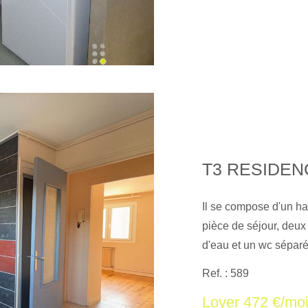
T3 RESIDEN
Il se compose d'un h
pièce de séjour, deux
d'eau et un wc séparé
auxquels ce bien est 
Ref. : 589
Géorisques : www. geo
Loyer 472 €/mo