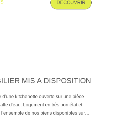
is
cuisine meublée et équipée d'une plaque de
DÉCOUVRIR
 bains, une salle d'eau et une buanderie.
au gaz. Les informations sur les risques
exposé sont disponibles sur le site
risques. gouv. fr
ILIER MIS A DISPOSITION
d'une kitchenette ouverte sur une pièce
salle d'eau. Logement en très bon état et
immobilier.fr. » ''Gibert Immobilier,
ière au Puy-en-Velay depuis plus de 50 ans,