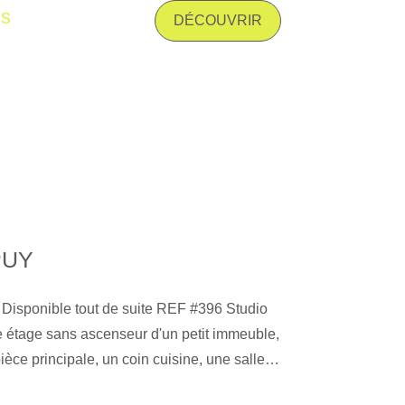
is
 tous vos projets de location, gestion
DÉCOUVRIR
 vente, assurance, estimation de biens et
sur Le Puy et ses alentours.'' Les
risques auxquels ce bien est exposé sont
e Géorisques : www. georisques. gouv. fr
PUY
 Disponible tout de suite REF #396 Studio
 étage sans ascenseur d'un petit immeuble,
èce principale, un coin cuisine, une salle
fage électrique. Charges comprises : eau,