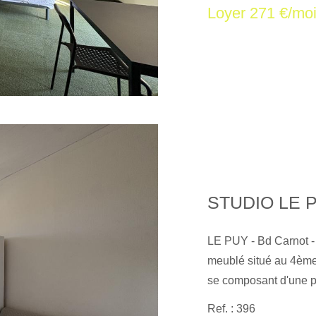
Loyer 271 €/mo
vous accompagne dans
locative, transaction,
syndic de copropriété 
informations sur les 
disponibles sur le sit
STUDIO LE 
LE PUY - Bd Carnot -
meublé situé au 4ème
se composant d'une pi
d'eau avec WC. Chauf
Ref. : 396