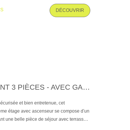
. Les informations sur les risques auxquels
is
nt disponibles sur le site Géorisques : www.
DÉCOUVRIR
APPARTEMENT 3 PIÈCES - AVEC GARAGE DOUBLE ET CAVE À 10 MIN DU CENTRE-VILLE
curisée et bien entretenue, cet
ème étage avec ascenseur se compose d'un
nt une belle pièce de séjour avec terrasse,
t équipée, de deux chambres - possibilité