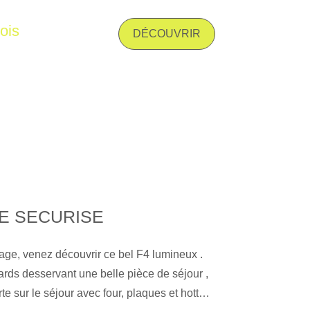
e chambre - et une salle d'eau avec wc
ois
ge double. Très fonctionnel avec buanderie
DÉCOUVRIR
ge et eau chaude collectif. Double vitrage
. Disponible début Septembre Les
risques auxquels ce bien est exposé sont
e Géorisques : www. georisques. gouv. fr
E SECURISE
age, venez découvrir ce bel F4 lumineux .
rds desservant une belle pièce de séjour ,
e sur le séjour avec four, plaques et hottes