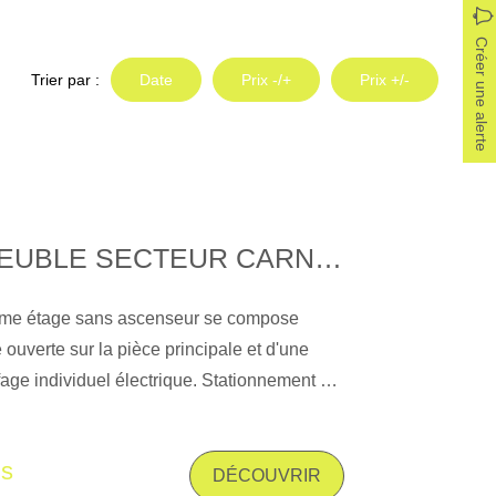
Créer une alerte
Trier par :
Date
Prix -/+
Prix +/-
STUDIO IMMEUBLE SECTEUR CARNOT
ème étage sans ascenseur se compose
ouverte sur la pièce principale et d'une
fage individuel électrique. Stationnement à
tions sur les risques auxquels ce bien est
es sur le site Géorisques : www.
is
DÉCOUVRIR