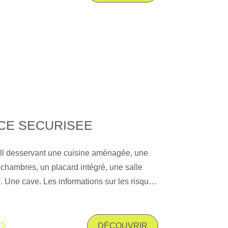
CE SECURISEE
all desservant une cuisine aménagée, une
 chambres, un placard intégré, une salle
. Une cave. Les informations sur les risques
exposé sont disponibles sur le site
risques. gouv. fr
is
DÉCOUVRIR