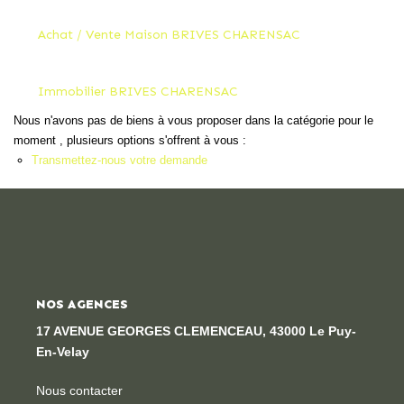
Locaux Professionnels
Achat / Vente Maison BRIVES CHARENSAC
Maisons
Dossier De Candidature
Immobilier BRIVES CHARENSAC
Nous n'avons pas de biens à vous proposer dans la catégorie pour le
ESTIMER
moment , plusieurs options s'offrent à vous :
Transmettez-nous votre demande
MON COMPTE
NOTRE AGENCE
Notre Histoire
NOS AGENCES
Nos Services
17 AVENUE GEORGES CLEMENCEAU, 43000 Le Puy-
En-Velay
Newsletters
Nous Rejoindre
Nous contacter