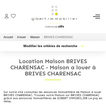
ACHETER
Maisons
Accueil
A louer
Maison
BRIVES CHARENSAC
Appartements
Modifier les critères de recherche
Type de transaction
Localisation
Locaux Professionnels
Acheter
Localisation
Parkings
Location Maison BRIVES
Type de bien
Sélectionnez...
Nb pièces min.
CHARENSAC - Maison a louer à
Immeubles
BRIVES CHARENSAC
Terrains
Plus de critères
Budget max
Créer une alerte
LOUER
Sur notre site consultez les annonces immobilière de Maison à louer
BRIVES CHARENSAC. Trouvez votre Maison sur BRIVES CHARENSAC
grâce aux annonces immobilières de GIBERT IMMOBILIER Le puy en
velay.
Appartements