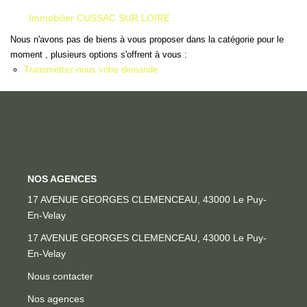
Locaux Professionnels
Immobilier CUSSAC SUR LOIRE
Maisons
Nous n'avons pas de biens à vous proposer dans la catégorie pour le
Dossier De Candidature
moment , plusieurs options s'offrent à vous :
Transmettez-nous votre demande
ESTIMER
MON COMPTE
NOTRE AGENCE
NOS AGENCES
17 AVENUE GEORGES CLEMENCEAU, 43000 Le Puy-
Notre Histoire
En-Velay
Nos Services
17 AVENUE GEORGES CLEMENCEAU, 43000 Le Puy-
Newsletters
En-Velay
Nous Rejoindre
Nous contacter
Nos agences