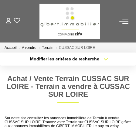
ACHETER
Maisons
Accueil
A vendre
Terrain
CUSSAC SUR LOIRE
Appartements
Modifier les critères de recherche
Locaux Professionnels
Localisation
Type de transaction
Nb pièces min.
Parkings
Achat / Vente Terrain CUSSAC SUR
Type de bien
Immeubles
LOIRE - Terrain a vendre à CUSSAC
Plus de critères
Budget max
SUR LOIRE
Terrains
Créer une alerte
LOUER
Sur notre site consultez les annonces immobilière de Terrain à vendre
CUSSAC SUR LOIRE. Trouvez votre Terrain sur CUSSAC SUR LOIRE grâce
aux annonces immobilières de GIBERT IMMOBILIER Le puy en velay.
Appartements