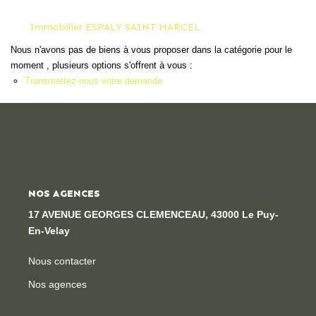
Locaux Professionnels
Immobilier ESPALY SAINT MARCEL
Maisons
Nous n'avons pas de biens à vous proposer dans la catégorie pour le
Dossier De Candidature
moment , plusieurs options s'offrent à vous :
Transmettez-nous votre demande
ESTIMER
MON COMPTE
NOS AGENCES
NOTRE AGENCE
17 AVENUE GEORGES CLEMENCEAU, 43000 Le Puy-
Notre Histoire
En-Velay
Nos Services
Nous contacter
Newsletters
Nos agences
Nous Rejoindre