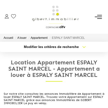
ACHETER
Maisons
Accueil
A louer
Appartement
ESPALY SAINT MARCEL
Appartements
Modifier les critères de recherche
Type de transaction
Localisation
Locaux Professionnels
Acheter
Localisation
Parkings
Location Appartement ESPALY
Type de bien
Sélectionnez...
Nb pièces min.
SAINT MARCEL - Appartement a
Immeubles
louer à ESPALY SAINT MARCEL
Terrains
Plus de critères
Budget max
Créer une alerte
LOUER
Sur notre site consultez les annonces immobilière de Appartement à
louer ESPALY SAINT MARCEL. Trouvez votre Appartement sur ESPALY
SAINT MARCEL grâce aux annonces immobilières de GIBERT
IMMOBILIER Le puy en velay.
Appartements