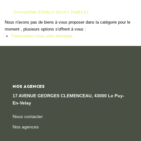
Locaux Professionnels
Immobilier ESPALY SAINT MARCEL
Maisons
Nous n'avons pas de biens à vous proposer dans la catégorie pour le
Dossier De Candidature
moment , plusieurs options s'offrent à vous :
Transmettez-nous votre demande
ESTIMER
MON COMPTE
NOS AGENCES
NOTRE AGENCE
17 AVENUE GEORGES CLEMENCEAU, 43000 Le Puy-
Notre Histoire
En-Velay
Nos Services
Nous contacter
Newsletters
Nos agences
Nous Rejoindre