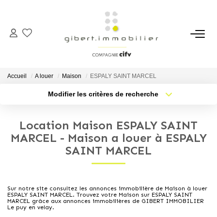
ACHETER
Maisons
Accueil
A louer
Maison
ESPALY SAINT MARCEL
Appartements
Modifier les critères de recherche
Type de transaction
Localisation
Locaux Professionnels
Acheter
Localisation
Parkings
Location Maison ESPALY SAINT
Type de bien
Sélectionnez...
Nb pièces min.
MARCEL - Maison a louer à ESPALY
Immeubles
SAINT MARCEL
Terrains
Plus de critères
Budget max
Créer une alerte
LOUER
Sur notre site consultez les annonces immobilière de Maison à louer
ESPALY SAINT MARCEL. Trouvez votre Maison sur ESPALY SAINT
MARCEL grâce aux annonces immobilières de GIBERT IMMOBILIER
Le puy en velay.
Appartements