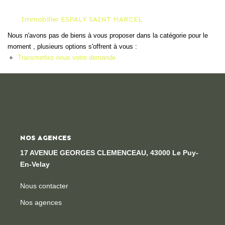
Locaux Professionnels
Immobilier ESPALY SAINT MARCEL
Maisons
Nous n'avons pas de biens à vous proposer dans la catégorie pour le
Dossier De Candidature
moment , plusieurs options s'offrent à vous :
Transmettez-nous votre demande
ESTIMER
MON COMPTE
NOS AGENCES
NOTRE AGENCE
17 AVENUE GEORGES CLEMENCEAU, 43000 Le Puy-
Notre Histoire
En-Velay
Nos Services
Nous contacter
Newsletters
Nos agences
Nous Rejoindre