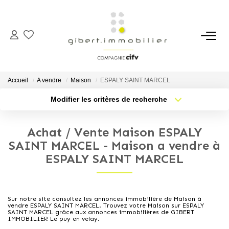
ACHETER
Maisons
Accueil
A vendre
Maison
ESPALY SAINT MARCEL
Appartements
Modifier les critères de recherche
Type de transaction
Localisation
Locaux Professionnels
Acheter
Localisation
Parkings
Achat / Vente Maison ESPALY
Type de bien
Sélectionnez...
Nb pièces min.
SAINT MARCEL - Maison a vendre à
Immeubles
ESPALY SAINT MARCEL
Terrains
Plus de critères
Budget max
Créer une alerte
LOUER
Sur notre site consultez les annonces immobilière de Maison à
vendre ESPALY SAINT MARCEL. Trouvez votre Maison sur ESPALY
SAINT MARCEL grâce aux annonces immobilières de GIBERT
IMMOBILIER Le puy en velay.
Appartements