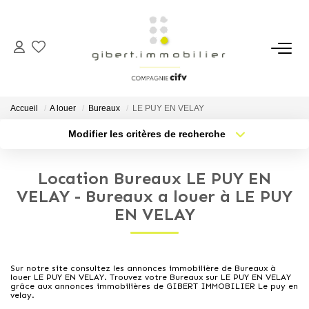
ACHETER
Maisons
Accueil
A louer
Bureaux
LE PUY EN VELAY
Appartements
Modifier les critères de recherche
Type de transaction
Localisation
Locaux Professionnels
Acheter
Localisation
Parkings
Location Bureaux LE PUY EN
Type de bien
Sélectionnez...
Nb pièces min.
VELAY - Bureaux a louer à LE PUY
Immeubles
EN VELAY
Terrains
Plus de critères
Budget max
Créer une alerte
LOUER
Sur notre site consultez les annonces immobilière de Bureaux à
louer LE PUY EN VELAY. Trouvez votre Bureaux sur LE PUY EN VELAY
grâce aux annonces immobilières de GIBERT IMMOBILIER Le puy en
velay.
Appartements