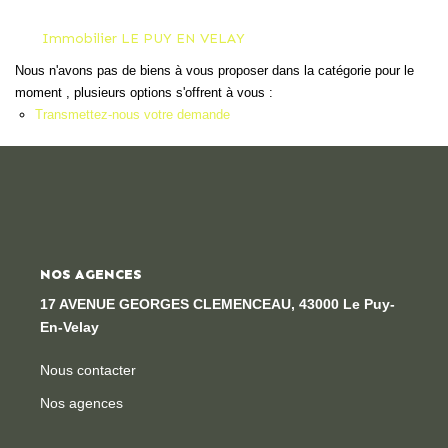
Locaux Professionnels
Immobilier LE PUY EN VELAY
Maisons
Nous n'avons pas de biens à vous proposer dans la catégorie pour le
Dossier De Candidature
moment , plusieurs options s'offrent à vous :
Transmettez-nous votre demande
ESTIMER
MON COMPTE
NOS AGENCES
NOTRE AGENCE
17 AVENUE GEORGES CLEMENCEAU, 43000 Le Puy-
Notre Histoire
En-Velay
Nos Services
Nous contacter
Newsletters
Nos agences
Nous Rejoindre