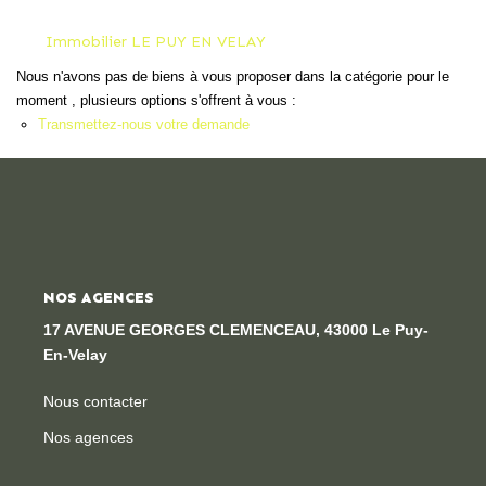
Locaux Professionnels
Immobilier LE PUY EN VELAY
Maisons
Nous n'avons pas de biens à vous proposer dans la catégorie pour le
Dossier De Candidature
moment , plusieurs options s'offrent à vous :
Transmettez-nous votre demande
ESTIMER
MON COMPTE
NOS AGENCES
NOTRE AGENCE
17 AVENUE GEORGES CLEMENCEAU, 43000 Le Puy-
Notre Histoire
En-Velay
Nos Services
Nous contacter
Newsletters
Nos agences
Nous Rejoindre