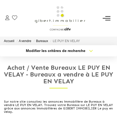
ACHETER
Maisons
Accueil
A vendre
Bureaux
LE PUY EN VELAY
Appartements
Modifier les critères de recherche
Type de transaction
Localisation
Locaux Professionnels
Acheter
Localisation
Parkings
Achat / Vente Bureaux LE PUY EN
Type de bien
Sélectionnez...
Nb pièces min.
VELAY - Bureaux a vendre à LE PUY
Immeubles
EN VELAY
Terrains
Plus de critères
Budget max
Créer une alerte
LOUER
Sur notre site consultez les annonces immobilière de Bureaux à
vendre LE PUY EN VELAY. Trouvez votre Bureaux sur LE PUY EN VELAY
grâce aux annonces immobilières de GIBERT IMMOBILIER Le puy en
velay.
Appartements