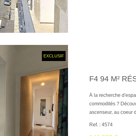
lieu. Le vaste salon-s
parc. Une cuisine sép
chaleureux. La partie
une famille : Trois c
dressing), une salle 
bureau (ou quatrième
EXCLUSIF
intégrés Les plus : Un
garage privatif de 38 
sur ce secteur appréc
chaudière récente de
nous demandant la visi
À la recherche d'espa
commodités ? Découvr
ascenseur, au coeur d
l'avenue Foch. Séjour
Ref. : 4574
avec vue dégagée Esp