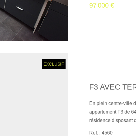
97 000 €
bains, cuisine ouvert
radiateurs récents. 
visite virtuelle, elle e
EXCLUSIF
F3 AVEC TE
En plein centre-ville
appartement F3 de 64
résidence disposant d
intégralement en 201
Ref. : 4560