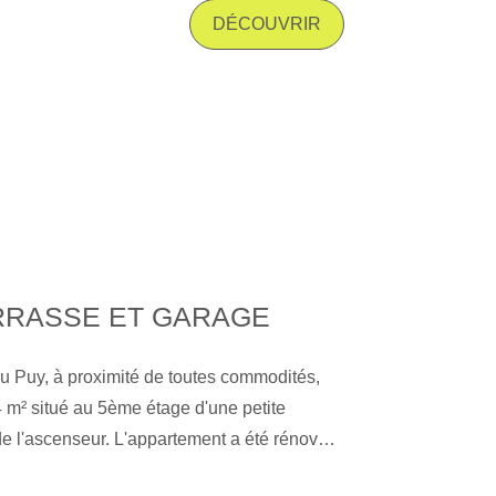
e, un espace buanderie. Bon état général,
DÉCOUVRIR
EXCLUSIVITE Gibert Immobilier Consultez la
st disponible.
RRASSE ET GARAGE
 du Puy, à proximité de toutes commodités,
 m² situé au 5ème étage d'une petite
e l'ascenseur. L'appartement a été rénové
3. Agencement: Ce logement dispose d'un