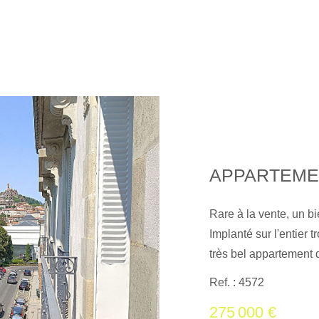
Rare à la vente, un bi
Implanté sur l'entier 
très bel appartement d
l'opportunité d'être à
Ref. : 4572
large entrée, des ha
275 000 €
raffinées et pièces b