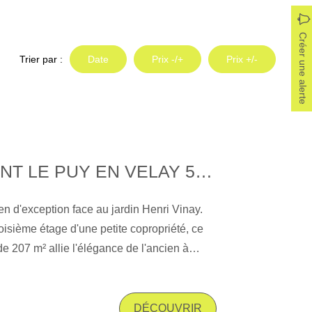
Créer une alerte
Trier par :
Date
Prix -/+
Prix +/-
APPARTEMENT LE PUY EN VELAY 5 PIÈCE(S) 207 M² + GRAND GARAGE
en d'exception face au jardin Henri Vinay.
troisième étage d'une petite copropriété, ce
e 207 m² allie l'élégance de l'ancien à
 quelques pas de l'hyper centre-ville. Une
uteurs sous plafond généreuses, moulures
aignées de lumière soulignent le caractère du
DÉCOUVRIR