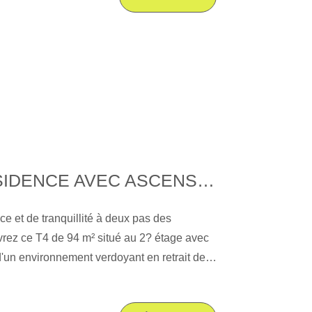
éjour de 50 m² offre une vue agréable sur le
arée vient compléter cet espace de vie
 nuit propose un agencement optimal pour
hambres spacieuses (dont une suite avec
de bains et une salle d'eau, un espace
 chambre) et de multiples rangements
 grenier, deux caves et surtout un grand
m² (2.70 m au linteau), une prestation unique
ié et demandé. Chauffage individuel au gaz,
F4 94 M² RÉSIDENCE AVEC ASCENSEUR, GARAGE
 2019. Découvrez mieux cet appartement en
te virtuelle.
ce et de tranquillité à deux pas des
ez ce T4 de 94 m² situé au 2? étage avec
'un environnement verdoyant en retrait de
 spacieux : 27 m² donnant sur un balcon
ace nuit : 3 chambres Fonctionnel :