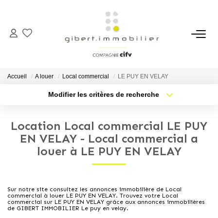
ACHETER
Maisons
Accueil
A louer
Local commercial
LE PUY EN VELAY
Appartements
Modifier les critères de recherche
Type de transaction
Localisation
Locaux Professionnels
Acheter
Localisation
Parkings
Location Local commercial LE PUY
Type de bien
Sélectionnez...
Nb pièces min.
EN VELAY - Local commercial a
Immeubles
louer à LE PUY EN VELAY
Terrains
Plus de critères
Budget max
Créer une alerte
LOUER
Sur notre site consultez les annonces immobilière de Local
commercial à louer LE PUY EN VELAY. Trouvez votre Local
commercial sur LE PUY EN VELAY grâce aux annonces immobilières
de GIBERT IMMOBILIER Le puy en velay.
Appartements