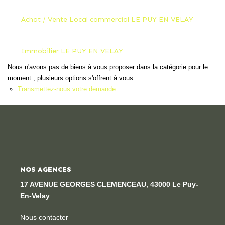
Locaux Professionnels
Achat / Vente Local commercial LE PUY EN VELAY
Maisons
Dossier De Candidature
Immobilier LE PUY EN VELAY
Nous n'avons pas de biens à vous proposer dans la catégorie pour le
ESTIMER
moment , plusieurs options s'offrent à vous :
Transmettez-nous votre demande
MON COMPTE
NOTRE AGENCE
Notre Histoire
NOS AGENCES
Nos Services
17 AVENUE GEORGES CLEMENCEAU, 43000 Le Puy-
En-Velay
Newsletters
Nous Rejoindre
Nous contacter