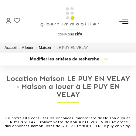
ACHETER
Maisons
Accueil
A louer
Maison
LE PUY EN VELAY
Appartements
Modifier les critères de recherche
Type de transaction
Localisation
Locaux Professionnels
Acheter
Localisation
Parkings
Location Maison LE PUY EN VELAY
Type de bien
Sélectionnez...
Nb pièces min.
- Maison a louer à LE PUY EN
Immeubles
VELAY
Terrains
Plus de critères
Budget max
Créer une alerte
LOUER
Sur notre site consultez les annonces immobilière de Maison à louer
LE PUY EN VELAY. Trouvez votre Maison sur LE PUY EN VELAY grâce
aux annonces immobilières de GIBERT IMMOBILIER Le puy en velay.
Appartements