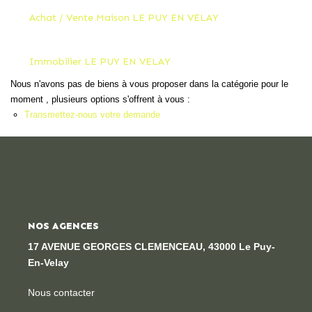
Locaux Professionnels
Achat / Vente Maison LE PUY EN VELAY
Maisons
Dossier De Candidature
Immobilier LE PUY EN VELAY
Nous n'avons pas de biens à vous proposer dans la catégorie pour le
moment , plusieurs options s'offrent à vous :
ESTIMER
Transmettez-nous votre demande
MON COMPTE
NOTRE AGENCE
NOS AGENCES
Notre Histoire
17 AVENUE GEORGES CLEMENCEAU, 43000 Le Puy-
Nos Services
En-Velay
Newsletters
Nous contacter
Nous Rejoindre