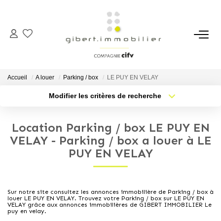
ACHETER
Maisons
Accueil
A louer
Parking / box
LE PUY EN VELAY
Appartements
Modifier les critères de recherche
Type de transaction
Localisation
Locaux Professionnels
Acheter
Localisation
Parkings
Location Parking / box LE PUY EN
Type de bien
Sélectionnez...
Nb pièces min.
VELAY - Parking / box a louer à LE
Immeubles
PUY EN VELAY
Terrains
Plus de critères
Budget max
Créer une alerte
LOUER
Sur notre site consultez les annonces immobilière de Parking / box à
louer LE PUY EN VELAY. Trouvez votre Parking / box sur LE PUY EN
VELAY grâce aux annonces immobilières de GIBERT IMMOBILIER Le
puy en velay.
Appartements