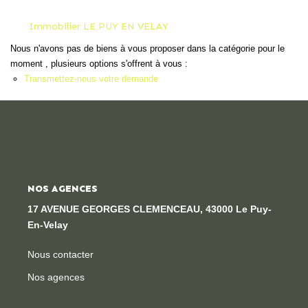
Locaux Professionnels
Immobilier LE PUY EN VELAY
Maisons
Nous n'avons pas de biens à vous proposer dans la catégorie pour le
Dossier De Candidature
moment , plusieurs options s'offrent à vous :
Transmettez-nous votre demande
ESTIMER
MON COMPTE
NOS AGENCES
NOTRE AGENCE
17 AVENUE GEORGES CLEMENCEAU, 43000 Le Puy-
Notre Histoire
En-Velay
Nos Services
Nous contacter
Newsletters
Nos agences
Nous Rejoindre