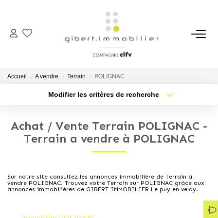
ACHETER
Maisons
Accueil
A vendre
Terrain
POLIGNAC
Appartements
Modifier les critères de recherche
Type de transaction
Localisation
Locaux Professionnels
Acheter
Localisation
Parkings
Achat / Vente Terrain POLIGNAC -
Type de bien
Sélectionnez...
Nb pièces min.
Terrain a vendre à POLIGNAC
Immeubles
Terrains
Plus de critères
Budget max
Sur notre site consultez les annonces immobilière de Terrain à
vendre POLIGNAC. Trouvez votre Terrain sur POLIGNAC grâce aux
Créer une alerte
LOUER
annonces immobilières de GIBERT IMMOBILIER Le puy en velay.
Appartements
Immobilier POLIGNAC