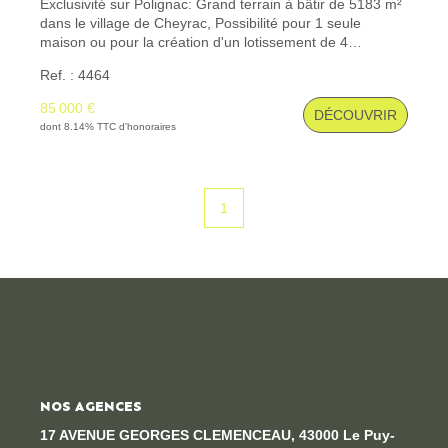
Exclusivité sur Polignac: Grand terrain à bâtir de 5183 m²
dans le village de Cheyrac, Possibilité pour 1 seule
maison ou pour la création d'un lotissement de 4
CONTACT
parcelles. Réseaux à proximité immédiate et égouts sur la
Ref. : 4464
parcelle. 2 accès desservent la parcelle. Cu positif pour
plusieurs maisons (novembre 2024) Etude des sols
85 000 €
DÉCOUVRIR
disponible sur demande. A découvrir rapidement!
dont 8.14% TTC d'honoraires
1
NOS AGENCES
17 AVENUE GEORGES CLEMENCEAU, 43000 Le Puy-