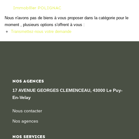
Locaux Professionnels
Immobilier POLIGNAC
Maisons
Nous n'avons pas de biens à vous proposer dans la catégorie pour le
moment , plusieurs options s'offrent à vous :
Dossier De Candidature
Transmettez-nous votre demande
ESTIMER
MON COMPTE
NOS AGENCES
NOTRE AGENCE
17 AVENUE GEORGES CLEMENCEAU, 43000 Le Puy-
En-Velay
Notre Histoire
Nous contacter
Nos Services
Nos agences
Newsletters
Nous Rejoindre
NOS SERVICES