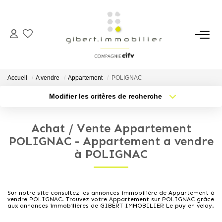
ACHETER
Maisons
Accueil
A vendre
Appartement
POLIGNAC
Appartements
Modifier les critères de recherche
Type de transaction
Localisation
Locaux Professionnels
Acheter
Localisation
Parkings
Achat / Vente Appartement
Type de bien
Sélectionnez...
Nb pièces min.
POLIGNAC - Appartement a vendre
Immeubles
à POLIGNAC
Terrains
Plus de critères
Budget max
Créer une alerte
LOUER
Sur notre site consultez les annonces immobilière de Appartement à
vendre POLIGNAC. Trouvez votre Appartement sur POLIGNAC grâce
aux annonces immobilières de GIBERT IMMOBILIER Le puy en velay.
Appartements