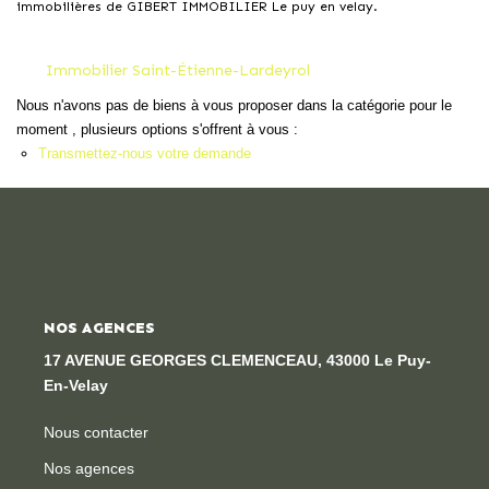
immobilières de GIBERT IMMOBILIER Le puy en velay.
Locaux Professionnels
Maisons
Immobilier Saint-Étienne-Lardeyrol
Dossier De Candidature
Nous n'avons pas de biens à vous proposer dans la catégorie pour le
moment , plusieurs options s'offrent à vous :
Transmettez-nous votre demande
ESTIMER
MON COMPTE
NOTRE AGENCE
NOS AGENCES
Notre Histoire
17 AVENUE GEORGES CLEMENCEAU, 43000 Le Puy-
En-Velay
Nos Services
Newsletters
Nous contacter
Nous Rejoindre
Nos agences