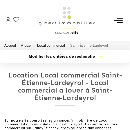
ACHETER
Maisons
Accueil
A louer
Local commercial
Saint-Étienne-Lardeyrol
Appartements
Modifier les critères de recherche
Type de transaction
Localisation
Locaux Professionnels
Acheter
Localisation
Parkings
Location Local commercial Saint-
Type de bien
Sélectionnez...
Nb pièces min.
Étienne-Lardeyrol - Local
Immeubles
commercial a louer à Saint-
Terrains
Plus de critères
Budget max
Étienne-Lardeyrol
Créer une alerte
LOUER
Sur notre site consultez les annonces immobilière de Local
commercial à louer Saint-Étienne-Lardeyrol. Trouvez votre Local
Appartements
commercial sur Saint-Étienne-Lardeyrol grâce aux annonces