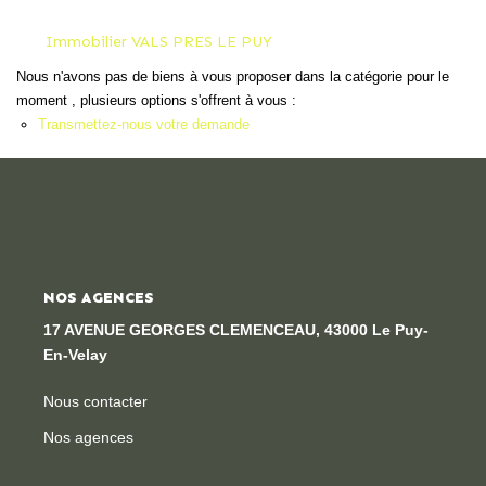
Locaux Professionnels
Immobilier VALS PRES LE PUY
Maisons
Nous n'avons pas de biens à vous proposer dans la catégorie pour le
Dossier De Candidature
moment , plusieurs options s'offrent à vous :
Transmettez-nous votre demande
ESTIMER
MON COMPTE
NOS AGENCES
NOTRE AGENCE
17 AVENUE GEORGES CLEMENCEAU, 43000 Le Puy-
Notre Histoire
En-Velay
Nos Services
Nous contacter
Newsletters
Nos agences
Nous Rejoindre