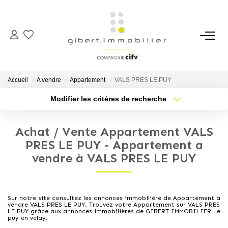
ACHETER
Maisons
Accueil
A vendre
Appartement
VALS PRES LE PUY
Appartements
Modifier les critères de recherche
Type de transaction
Localisation
Locaux Professionnels
Acheter
Localisation
Parkings
Achat / Vente Appartement VALS
Type de bien
Sélectionnez...
Nb pièces min.
PRES LE PUY - Appartement a
Immeubles
vendre à VALS PRES LE PUY
Terrains
Plus de critères
Budget max
Créer une alerte
LOUER
Sur notre site consultez les annonces immobilière de Appartement à
vendre VALS PRES LE PUY. Trouvez votre Appartement sur VALS PRES
LE PUY grâce aux annonces immobilières de GIBERT IMMOBILIER Le
puy en velay.
Appartements