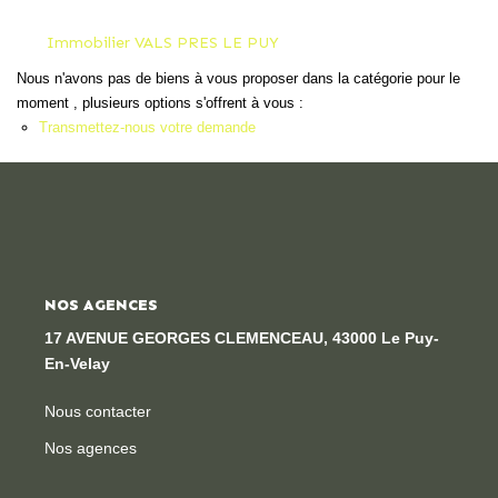
Locaux Professionnels
Immobilier VALS PRES LE PUY
Maisons
Nous n'avons pas de biens à vous proposer dans la catégorie pour le
Dossier De Candidature
moment , plusieurs options s'offrent à vous :
Transmettez-nous votre demande
ESTIMER
MON COMPTE
NOS AGENCES
NOTRE AGENCE
17 AVENUE GEORGES CLEMENCEAU, 43000 Le Puy-
Notre Histoire
En-Velay
Nos Services
Nous contacter
Newsletters
Nos agences
Nous Rejoindre