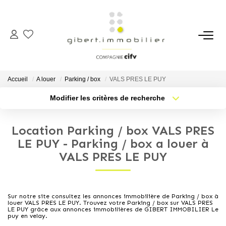
ACHETER
Maisons
Accueil
A louer
Parking / box
VALS PRES LE PUY
Appartements
Modifier les critères de recherche
Type de transaction
Localisation
Locaux Professionnels
Acheter
Localisation
Parkings
Location Parking / box VALS PRES
Type de bien
Sélectionnez...
Nb pièces min.
LE PUY - Parking / box a louer à
Immeubles
VALS PRES LE PUY
Terrains
Plus de critères
Budget max
Créer une alerte
LOUER
Sur notre site consultez les annonces immobilière de Parking / box à
louer VALS PRES LE PUY. Trouvez votre Parking / box sur VALS PRES
LE PUY grâce aux annonces immobilières de GIBERT IMMOBILIER Le
puy en velay.
Appartements